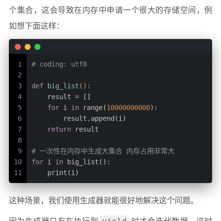
个集合，这会导致在内存中申请一个很大的存储空间，例
如想下面这样：
1
# coding: utf8
2
3
def
big_list
()
:
4
    result = []
5
for
 i 
in
 range(
10000000000
):
6
        result.append(i)
7
return
 result
8
9
# 一次性在内存中生成大集合 内存占用非常大
10
for
 i 
in
 big_list():
11
    print(i)
这种场景，我们使用生成器就能很好地解决这个问题。