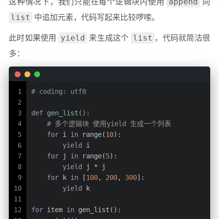
append
这种情况下，我们只能在每个逻辑块内使用
向
list
中追加元素，代码写起来比较啰嗦。
yield
list
此时如果使用
来生成这个
，代码就简洁很
多：
1
# coding: utf8
2
3
def
gen_list
()
:
4
# 多个逻辑块 使用yield 生成一个列表
5
for
 i 
in
 range(
10
):
6
yield
 i
7
for
 j 
in
 range(
5
):
8
yield
 j * j
9
for
 k 
in
 [
100
, 
200
, 
300
]:
10
yield
 k
11
12
for
 item 
in
 gen_list():