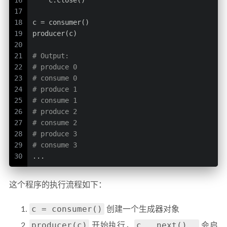
16
    c.close()
17
18
c = consumer()
19
producer(c)
20
21
# Output:
22
# produce 0
23
# consume 0
24
# produce 1
25
# consume 1
26
# produce 2
27
# consume 2
28
# produce 3
29
# consume 3
30
...
这个程序的执行流程如下：
c = consumer()
创建一个生成器对象
producer(c)
c.__next()__
开始执行，
会启