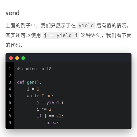
send
yield
上面的例子中，我们只展示了在
后有值的情况，
j = yield i
其实还可以使用
这种语法，我们看下面
的代码：
1
# coding: utf8
2
3
def
gen
()
:
4
    i = 
1
5
while
True
:
6
        j = 
yield
 i
7
        i *= 
2
8
if
 j == 
-1
:
9
break