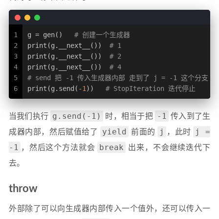
1
g = gen()   
# 创建一个生成器
2
print(g.__next__())  
# 1
3
print(g.__next__())  
# 2
4
print(g.__next__())  
# 4
5
# send 把 -1 传入生成器内部 走到了 j = -1 这个分支
6
print(g.send(
-1
))   
# StopIteration 迭代停止
g.send(-1)
-1
当我们执行
时，相当于把
传入到了生
yield
j
j =
成器内部，然后赋值给了
前面的
，此时
-1
break
，然后这个方法就会
出来，不会继续迭代下
去。
throw
外部除了可以向生成器内部传入一个值外，还可以传入一