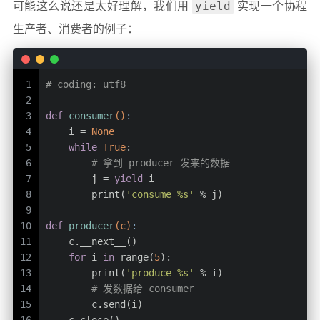
yield
可能这么说还是太好理解，我们用
实现一个协程
生产者、消费者的例子：
1
# coding: utf8
2
3
def
consumer
()
:
4
    i = 
None
5
while
True
:
6
# 拿到 producer 发来的数据
7
        j = 
yield
 i 
8
        print(
'consume %s'
 % j)
9
10
def
producer
(c)
:
11
    c.__next__()
12
for
 i 
in
 range(
5
):
13
        print(
'produce %s'
 % i)
14
# 发数据给 consumer
15
        c.send(i)