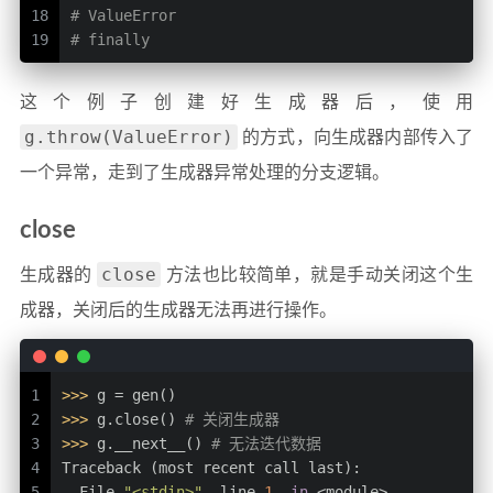
18
# ValueError
19
# finally
这个例子创建好生成器后，使用
g.throw(ValueError)
的方式，向生成器内部传入了
一个异常，走到了生成器异常处理的分支逻辑。
close
close
生成器的
方法也比较简单，就是手动关闭这个生
成器，关闭后的生成器无法再进行操作。
1
>>> 
g = gen()
2
>>> 
g.close() 
# 关闭生成器
3
>>> 
g.__next__() 
# 无法迭代数据
4
Traceback (most recent call last):
5
  File 
"<stdin>"
, line 
1
, 
in
 <module>