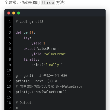
throw
个异常，也就是调用
方法：
1
# coding: utf8
2
3
def
gen
()
:
4
try
:
5
yield
1
6
except
 ValueError:
7
yield
'ValueError'
8
finally
:
9
        print(
'finally'
)
10
11
g = gen()   
# 创建一个生成器
12
print(g.__next__()) 
# 1
13
# 向生成器内部传入异常 返回ValueError
14
print(g.throw(ValueError))
15
16
# Output：
17
# 1