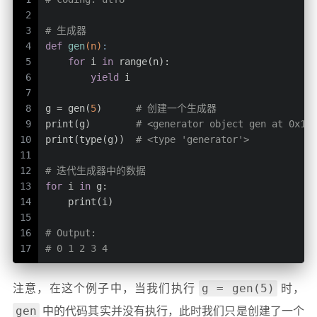
2
3
# 生成器
4
def
gen
(n)
:
5
for
 i 
in
 range(n):
6
yield
 i
7
8
g = gen(
5
)      
# 创建一个生成器
9
print(g)        
# <generator object gen at 0x10b
10
print(type(g))  
# <type 'generator'>
11
12
# 迭代生成器中的数据
13
for
 i 
in
 g:
14
    print(i)
15
16
# Output:
17
# 0 1 2 3 4
g = gen(5)
注意，在这个例子中，当我们执行
时，
gen
中的代码其实并没有执行，此时我们只是创建了一个