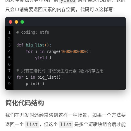
yield
因为生成器只有在执行到
时才会迭代数据，这时
只会申请需要返回元素的内存空间，代码可以这样写：
1
# coding: utf8
2
3
def
big_list
()
:
4
for
 i 
in
 range(
10000000000
):
5
yield
 i
6
7
# 只有在迭代时 才依次生成元素 减少内存占用
8
for
 i 
in
 big_list():
9
    print(i)
简化代码结构
我们在开发时还经常遇到这样一种场景，如果一个方法要
list
list
返回一个
，但这个
是多个逻辑块组合后才能