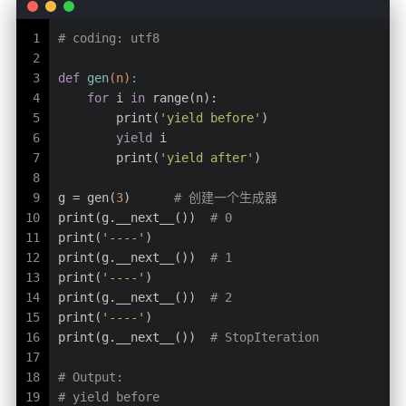
1
# coding: utf8
2
3
def
gen
(n)
:
4
for
 i 
in
 range(n):
5
        print(
'yield before'
)
6
yield
 i
7
        print(
'yield after'
)
8
9
g = gen(
3
)      
# 创建一个生成器
10
print(g.__next__())  
# 0
11
print(
'----'
)
12
print(g.__next__())  
# 1
13
print(
'----'
)
14
print(g.__next__())  
# 2
15
print(
'----'
)
16
print(g.__next__())  
# StopIteration
17
18
# Output:
19
# yield before