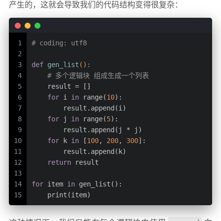
产生的，这就会导致我们的代码结构变得很复杂：
1
# coding: utf8
2
3
def
gen_list
()
:
4
# 多个逻辑块 组成生成一个列表
5
    result = []
6
for
 i 
in
 range(
10
):
7
        result.append(i)
8
for
 j 
in
 range(
5
):
9
        result.append(j * j)
10
for
 k 
in
 [
100
, 
200
, 
300
]:
11
        result.append(k)
12
return
 result
13
14
for
 item 
in
 gen_list():
15
    print(item)