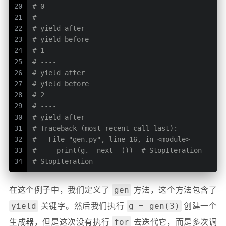
20
# 0
21
# ----
22
# yield after
23
# yield before
24
# 1
25
# ----
26
# yield after
27
# yield before
28
# 2
29
# ----
30
# yield after
31
# Traceback (most recent call last):
32
#   File "gen.py", line 16, in <module>
33
#     print(g.__next__())  # StopIteration
34
# StopIteration
gen
在这个例子中，我们定义了
方法，这个方法包含了
yield
g = gen(3)
关键字。然后我们执行
创建一个
for
生成器，但是这次没有执行
去迭代它，而是多次调